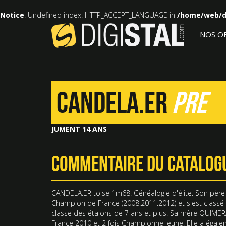
Notice
: Undefined index: HTTP_ACCEPT_LANGUAGE in
/home/web/di
NOS OF
CANDELA.ER
PRE
JUMENT 14 ANS
COMMENTAIRE DU CATALOG
CANDELA.ER toise 1m68. Généalogie d'élite. Son pèr
Champion de France (2008.2011.2012) et s'est class
classe des étalons de 7 ans et plus. Sa mère QUIME
France 2010 et 2 fois Championne Jeune. Elle a égale