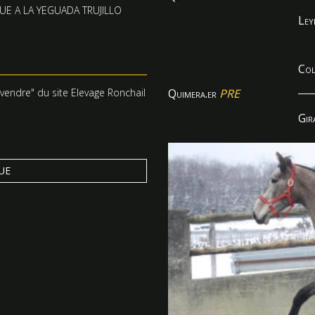
UE A LA YEGUADA TRUJILLO
Ley
Col
 vendre
" du site
Elevage Ronchail
Quimera.er
PRE
Gir
UE