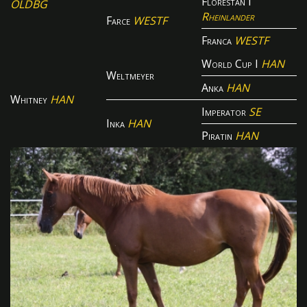
Florestan I
OLDBG
Rheinlander
Farce
WESTF
Franca
WESTF
World Cup I
HAN
Weltmeyer
Anka
HAN
Whitney
HAN
Imperator
SE
Inka
HAN
Piratin
HAN