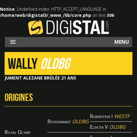
Notice
: Undefined index: HTTP_ACCEPT_LANGUAGE in
/home/web/digistal3/_www_/lib/core.php
on line
306
MENU
WALLY
OLDBG
JUMENT ALEZANE BRÛLÉE 21 ANS
ORIGINES
Rubinstein I
WESTF
Rohdiamant
OLDBG
Elektia V
OLDBG
Royal Olymp